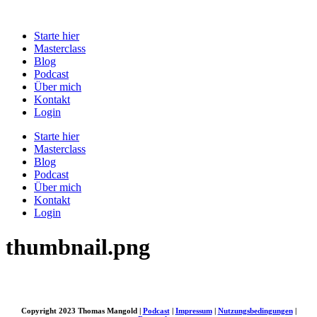
Zum
Inhalt
Starte hier
springen
Masterclass
Blog
Podcast
Über mich
Kontakt
Login
Starte hier
Masterclass
Blog
Podcast
Über mich
Kontakt
Login
thumbnail.png
Copyright 2023 Thomas Mangold |
Podcast
|
Impressum
|
Nutzungsbedingungen
|