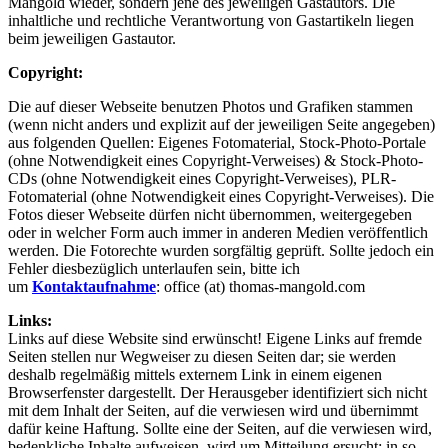
Mangold
wieder, sondern jene des jeweiligen Gastautors. Die
inhaltliche und rechtliche Verantwortung von Gastartikeln liegen
beim jeweiligen Gastautor.
Copyright:
Die auf dieser Webseite benutzen Photos und Grafiken stammen
(wenn nicht anders und explizit auf der jeweiligen Seite angegeben)
aus folgenden Quellen: Eigenes Fotomaterial, Stock-Photo-Portale
(ohne Notwendigkeit eines Copyright-Verweises) & Stock-Photo-
CDs (ohne Notwendigkeit eines Copyright-Verweises), PLR-
Fotomaterial (ohne Notwendigkeit eines Copyright-Verweises). Die
Fotos dieser Webseite dürfen nicht übernommen, weitergegeben
oder in welcher Form auch immer in anderen Medien veröffentlich
werden. Die Fotorechte wurden sorgfältig geprüft. Sollte jedoch ein
Fehler diesbezüglich unterlaufen sein, bitte ich
um
Kontaktaufnahme
: office (at) thomas-mangold.com
Links:
Links auf diese Website sind erwünscht! Eigene Links auf fremde
Seiten stellen nur Wegweiser zu diesen Seiten dar; sie werden
deshalb regelmäßig mittels externem Link in einem eigenen
Browserfenster dargestellt. Der Herausgeber identifiziert sich nicht
mit dem Inhalt der Seiten, auf die verwiesen wird und übernimmt
dafür keine Haftung. Sollte eine der Seiten, auf die verwiesen wird,
bedenkliche Inhalte aufweisen, wird um Mitteilung ersucht; in so